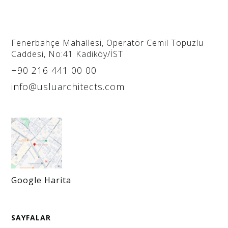
purchasing@usluarchitects.com
Marka ve ürün tanıtımları için lütfen bize e-posta
Fenerbahçe Mahallesi, Operatör Cemil Topuzlu
yoluyla ulaşın
Caddesi, No:41 Kadiköy/İST
Kariyer
+90 216 441 00 00
info@usluarchitects.com
career@usluarchitects.com
Kariyer fırsatları için özgeçmişinizi ve
portföyünüzü e-posta yoluyla gönderebilirsiniz.
Telefonla yapılan başvurular dikkate
alınmayacaktır.
Google Harita
SAYFALAR