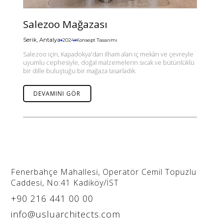
Salezoo Mağazası
Serik, Antalya
2024
Konsept Tasarımı
Salezoo için, Kapadokya'dan ilham alan iç mekân ve çevreyle
uyumlu cephesiyle, doğal malzemelerin sıcak ve bütünlüklü
bir dille buluştuğu bir mağaza tasarladık.
DEVAMINI GÖR
Fenerbahçe Mahallesi, Operatör Cemil Topuzlu
Caddesi, No:41 Kadiköy/İST
+90 216 441 00 00
info@usluarchitects.com